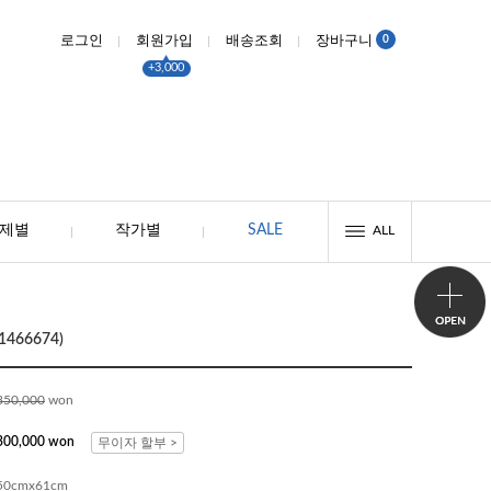
0
로그인
회원가입
배송조회
장바구니
+3,000
제별
작가별
SALE
ALL
466674)
350,000
won
300,000 won
무이자 할부 >
50cmx61cm