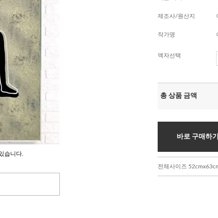
제조사/원산지
작가명
액자선택
총 상품 금액
바로 구매하
있습니다.
전체사이즈 52cmx63c