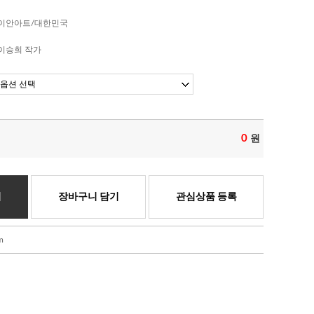
이안아트/대한민국
이승희 작가
0
원
기
장바구니 담기
관심상품 등록
m