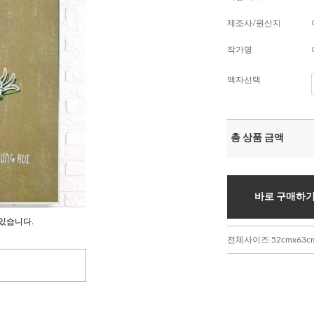
제조사/원산지
작가명
액자선택
총 상품 금액
바로 구매하
있습니다.
전체사이즈 52cmx63c