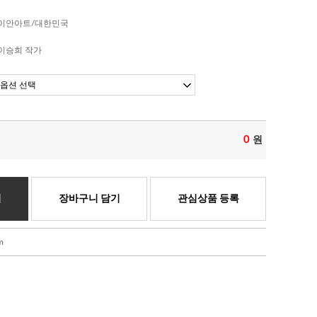
이안아트/대한민국
이승희 작가
0
원
기
장바구니 담기
관심상품 등록
m