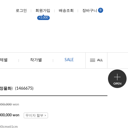
0
로그인
회원가입
배송조회
장바구니
+3,000
제별
작가별
SALE
ALL
물화) (1466675)
350,000
won
300,000 won
무이자 할부 >
50cmx61cm