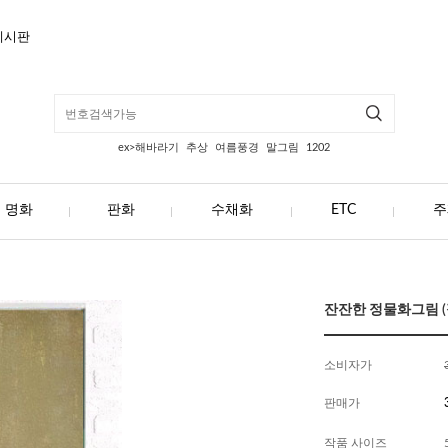
게시판
ex>해바라기
추상
여름풍경
말그림
1202
명화
판화
수채화
ETC
주
잔잔한 정물화그림 (정
소비자가
판매가
작품 사이즈