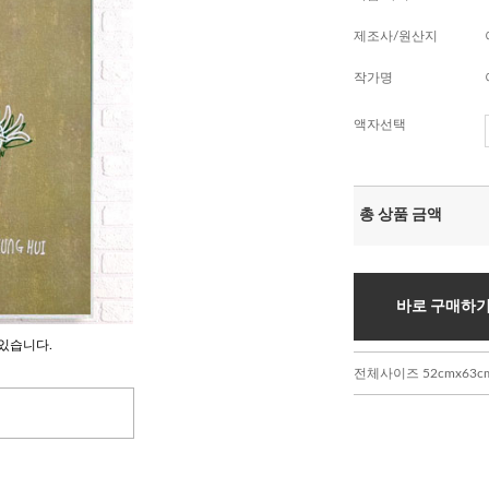
제조사/원산지
작가명
액자선택
총 상품 금액
바로 구매하
있습니다.
전체사이즈 52cmx63c