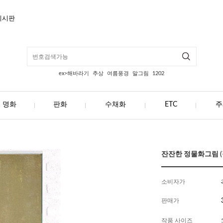
게시판
ex>해바라기
추상
여름풍경
말그림
1202
명화
판화
수채화
ETC
주
잔잔한 정물화그림 (정
소비자가
판매가
작품 사이즈