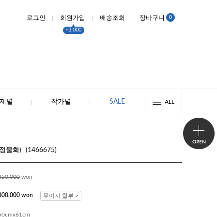
0
로그인
회원가입
배송조회
장바구니
+3,000
제별
작가별
SALE
ALL
물화) (1466675)
350,000
won
300,000 won
무이자 할부 >
50cmx61cm