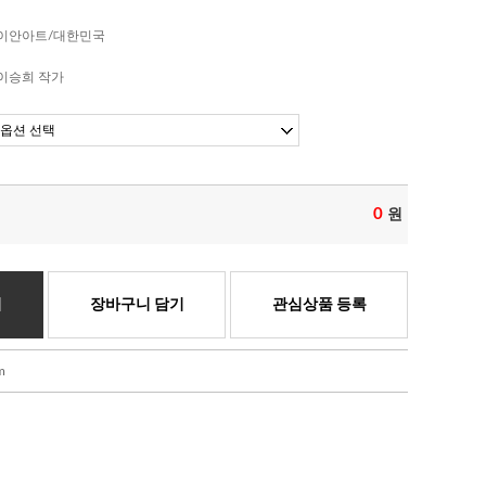
이안아트/대한민국
이승희 작가
0
원
기
장바구니 담기
관심상품 등록
m