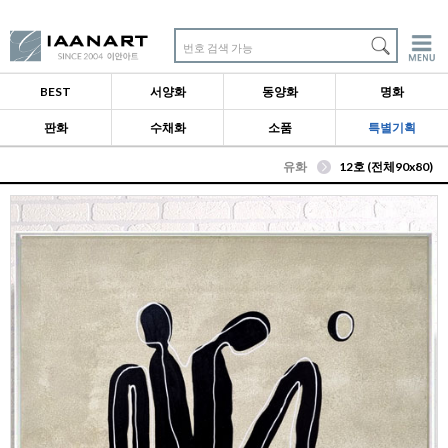
번호 검색 가능
BEST
서양화
동양화
명화
판화
수채화
소품
특별기획
유화
12호 (전체90x80)