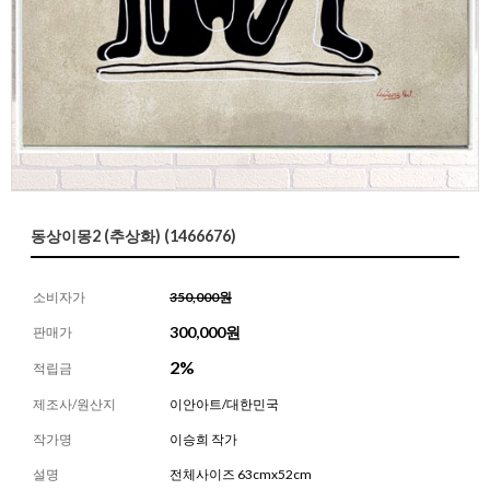
동상이몽2 (추상화) (1466676)
소비자가
350,000원
300,000
원
판매가
2%
적립금
제조사/원산지
이안아트/대한민국
작가명
이승희 작가
설명
전체사이즈 63cmx52cm