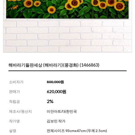
해바라기들판세상 (해바라기)(풍경화) (1466863)
소비자가
800,000원
620,000
원
판매가
2%
적립금
제조사/원산지
이안아트/대한민국
작가명
김보민 작가
설명
전체사이즈 93cmx47cm (두께 2.5cm)