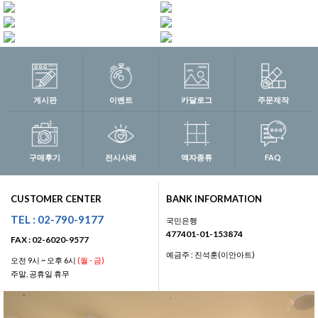
게시판
이벤트
카달로그
주문제작
구매후기
전시사례
액자종류
FAQ
CUSTOMER CENTER
BANK INFORMATION
TEL : 02-790-9177
국민은행
477401-01-153874
FAX : 02-6020-9577
예금주 : 진석훈(이안아트)
오전 9시 ~ 오후 6시
(월 - 금)
주말, 공휴일 휴무