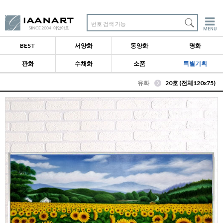
번호 검색 가능
BEST
서양화
동양화
명화
판화
수채화
소품
특별기획
유화
20호 (전체120x75)