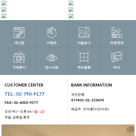
게시판
이벤트
카달로그
주문제작
구매후기
전시사례
액자종류
FAQ
CUSTOMER CENTER
BANK INFORMATION
TEL : 02-790-9177
국민은행
477401-01-153874
FAX : 02-6020-9577
예금주 : 진석훈(이안아트)
오전 9시 ~ 오후 6시
(월 - 금)
주말, 공휴일 휴무