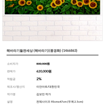
해바라기들판세상 (해바라기)(풍경화) (1466863)
소비자가
800,000원
620,000
원
판매가
2%
적립금
제조사/원산지
이안아트/대한민국
작가명
김보민 작가
설명
전체사이즈 93cmx47cm (두께 2.5cm)