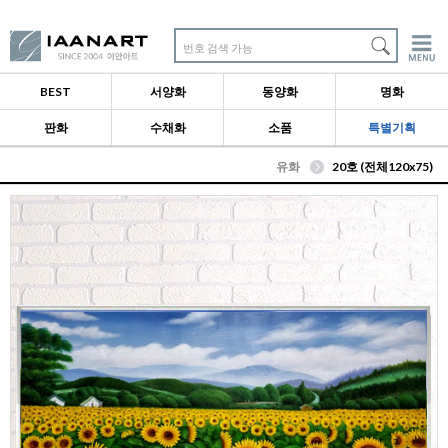
번호 검색 가능
BEST
서양화
동양화
명화
판화
수채화
소품
특별기획
유화
20호 (전체120x75)