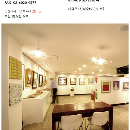
477401-01-153874
FAX : 02-6020-9577
예금주 : 진석훈(이안아트)
오전 9시 ~ 오후 6시
(월 - 금)
주말, 공휴일 휴무