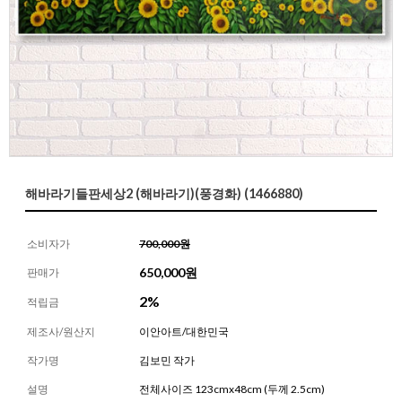
해바라기들판세상2 (해바라기)(풍경화) (1466880)
소비자가
700,000원
650,000
원
판매가
2%
적립금
제조사/원산지
이안아트/대한민국
작가명
김보민 작가
설명
전체사이즈 123cmx48cm (두께 2.5cm)