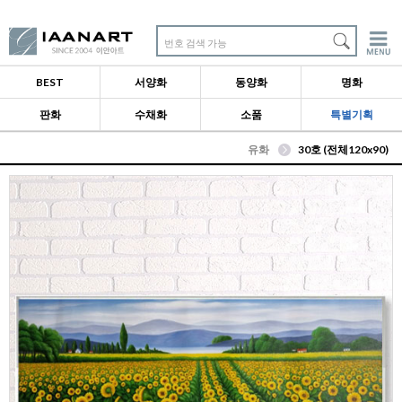
번호 검색 가능
BEST
서양화
동양화
명화
판화
수채화
소품
특별기획
유화
30호 (전체120x90)