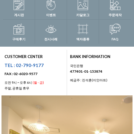
게시판
이벤트
카달로그
주문제작
구매후기
전시사례
액자종류
FAQ
CUSTOMER CENTER
BANK INFORMATION
TEL : 02-790-9177
국민은행
477401-01-153874
FAX : 02-6020-9577
예금주 : 진석훈(이안아트)
오전 9시 ~ 오후 6시
(월 - 금)
주말, 공휴일 휴무