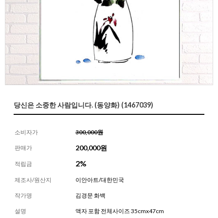
당신은 소중한 사람입니다. (동양화) (1467039)
소비자가
300,000원
200,000
원
판매가
2%
적립금
제조사/원산지
이안아트/대한민국
작가명
김경문 화백
설명
액자 포함 전체사이즈 35cmx47cm