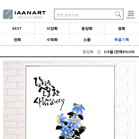
번호 검색 가능
BEST
서양화
동양화
명화
판화
수채화
소품
특별기획
동양화
1/4절 (전체85x50)