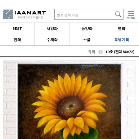
번호 검색 가능
BEST
서양화
동양화
명화
판화
수채화
소품
특별기획
유화
10호 (전체80x72)