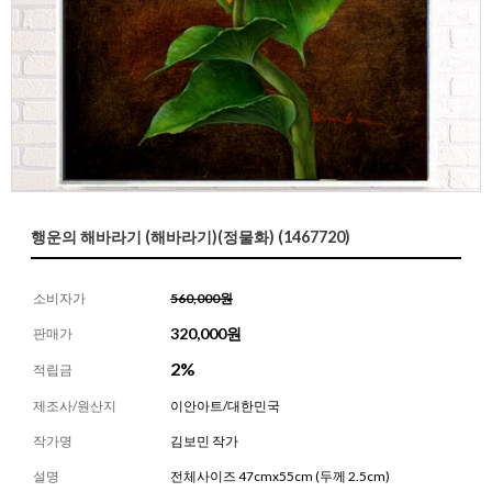
행운의 해바라기 (해바라기)(정물화) (1467720)
소비자가
560,000원
320,000
원
판매가
2%
적립금
제조사/원산지
이안아트/대한민국
작가명
김보민 작가
설명
전체사이즈 47cmx55cm (두께 2.5cm)