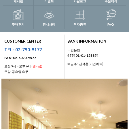
게시판
이벤트
카달로그
주문제작
구매후기
전시사례
액자종류
FAQ
CUSTOMER CENTER
BANK INFORMATION
TEL : 02-790-9177
국민은행
477401-01-153874
FAX : 02-6020-9577
예금주 : 진석훈(이안아트)
오전 9시 ~ 오후 6시
(월 - 금)
주말, 공휴일 휴무