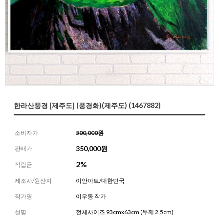
한라산풍경 [제주도] (풍경화)(제주도) (1467882)
소비자가
500,000원
350,000
원
판매가
2%
적립금
제조사/원산지
이안아트/대한민국
작가명
이우동 작가
설명
전체사이즈 93cmx63cm (두께 2.5cm)