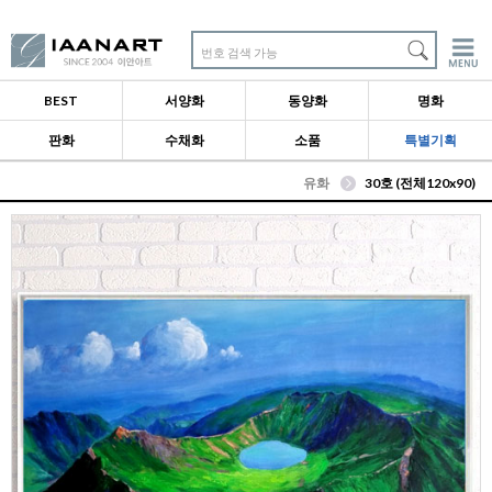
번호 검색 가능
BEST
서양화
동양화
명화
판화
수채화
소품
특별기획
유화
30호 (전체120x90)