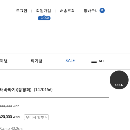
0
로그인
회원가입
배송조회
장바구니
+3,000
제별
작가별
SALE
ALL
바라기)(풍경화) (1470156)
800,000
won
620,000 won
무이자 할부 >
91cm x 45.5cm