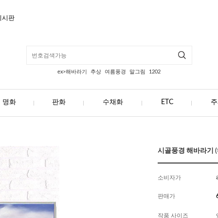
게시판
ex>해바라기
추상
여름풍경
말그림
1202
명화
판화
수채화
ETC
주
시골풍경 해바라기 (해
소비자가
판매가
작품 사이즈