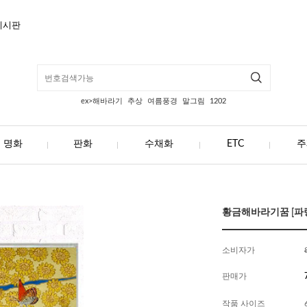
게시판
ex>해바라기
추상
여름풍경
말그림
1202
명화
판화
수채화
ETC
주
황금해바라기꿈 [파랑2
소비자가
판매가
작품 사이즈