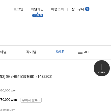
0
로그인
회원가입
배송조회
장바구니
+3,000
제별
작가별
SALE
ALL
] (해바라기)(풍경화) (1482202)
880,000
won
750,000 won
무이자 할부 >
65cmx50cm