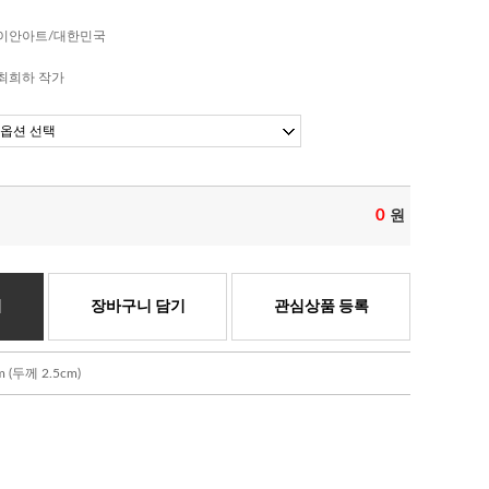
이안아트/대한민국
최희하 작가
0
원
기
장바구니 담기
관심상품 등록
(두께 2.5cm)