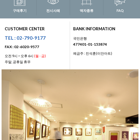
구매후기
전시사례
액자종류
FAQ
CUSTOMER CENTER
BANK INFORMATION
TEL : 02-790-9177
국민은행
477401-01-153874
FAX : 02-6020-9577
예금주 : 진석훈(이안아트)
오전 9시 ~ 오후 6시
(월 - 금)
주말, 공휴일 휴무