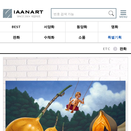
번호 검색 가능
BEST
서양화
동양화
명화
판화
수채화
소품
특별기획
ETC
판화