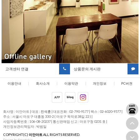
고객센터 연결
상품문의 게시판
이용안내
|
회사소개
|
이용약관
|
개인정보
|
PC버젼
취급방침
회사명 : 이안아트
|
대표 :
진석훈
|
대표전화 : 02-790-9177
|
팩스 : 02-6020-9577
|
주소 : 서울시 마포구 대흥동 330-2 ( 마포구 독막로38길 22 )
|
사업자등록번호 : 106-08-20237
|
통신판매업 신고 : 마포구청 0231 호
|
개인정보관리책임자 : 박범일
COPYRIGHT(C)
이안아트
ALL RIGHTS RESERVED.