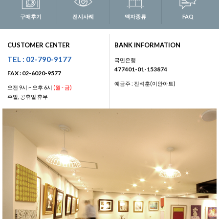
구매후기
전시사례
액자종류
FAQ
CUSTOMER CENTER
BANK INFORMATION
TEL : 02-790-9177
국민은행
477401-01-153874
FAX : 02-6020-9577
예금주 : 진석훈(이안아트)
오전 9시 ~ 오후 6시
(월 - 금)
주말, 공휴일 휴무