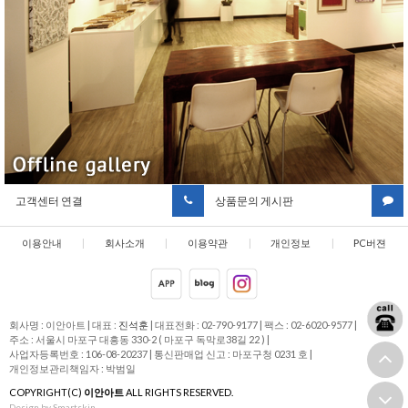
고객센터 연결
상품문의 게시판
이용안내
|
회사소개
|
이용약관
|
개인정보
|
PC버젼
취급방침
회사명 : 이안아트
|
대표 :
진석훈
|
대표전화 : 02-790-9177
|
팩스 : 02-6020-9577
|
주소 : 서울시 마포구 대흥동 330-2 ( 마포구 독막로38길 22 )
|
사업자등록번호 : 106-08-20237
|
통신판매업 신고 : 마포구청 0231 호
|
개인정보관리책임자 : 박범일
COPYRIGHT(C)
이안아트
ALL RIGHTS RESERVED.