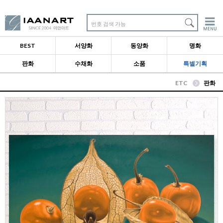
번호 검색 가능
BEST
서양화
동양화
명화
판화
수채화
소품
특별기획
ETC
판화