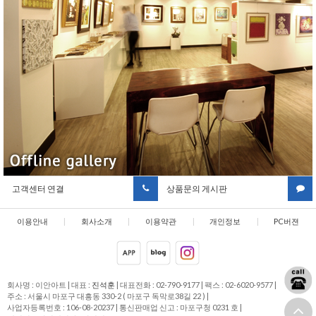
고객센터 연결
상품문의 게시판
이용안내
|
회사소개
|
이용약관
|
개인정보
|
PC버젼
취급방침
회사명 : 이안아트
|
대표 :
진석훈
|
대표전화 : 02-790-9177
|
팩스 : 02-6020-9577
|
주소 : 서울시 마포구 대흥동 330-2 ( 마포구 독막로38길 22 )
|
사업자등록번호 : 106-08-20237
|
통신판매업 신고 : 마포구청 0231 호
|