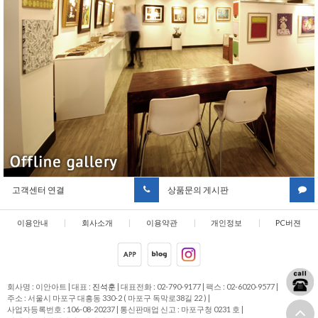
고객센터 연결
상품문의 게시판
이용안내
|
회사소개
|
이용약관
|
개인정보
|
PC버젼
취급방침
회사명 : 이안아트
|
대표 :
진석훈
|
대표전화 : 02-790-9177
|
팩스 : 02-6020-9577
|
주소 : 서울시 마포구 대흥동 330-2 ( 마포구 독막로38길 22 )
|
사업자등록번호 : 106-08-20237
|
통신판매업 신고 : 마포구청 0231 호
|