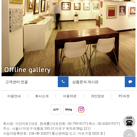
고객센터 연결
상품문의 게시판
이용안내
|
회사소개
|
이용약관
|
개인정보
|
PC버젼
취급방침
회사명 : 이안아트
|
대표 :
진석훈
|
대표전화 : 02-790-9177
|
팩스 : 02-6020-9577
|
주소 : 서울시 마포구 대흥동 330-2 ( 마포구 독막로38길 22 )
|
사업자등록번호 : 106-08-20237
|
통신판매업 신고 : 마포구청 0231 호
|