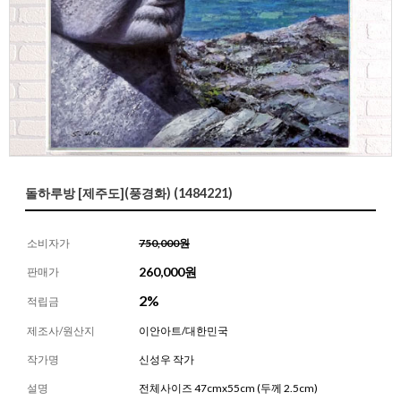
돌하루방 [제주도](풍경화) (1484221)
소비자가
750,000원
260,000
원
판매가
2%
적립금
제조사/원산지
이안아트/대한민국
작가명
신성우 작가
설명
전체사이즈 47cmx55cm (두께 2.5cm)