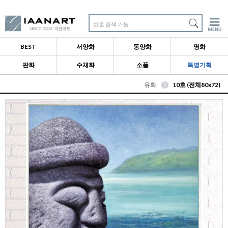
번호 검색 가능
BEST
서양화
동양화
명화
판화
수채화
소품
특별기획
유화
10호 (전체80x72)