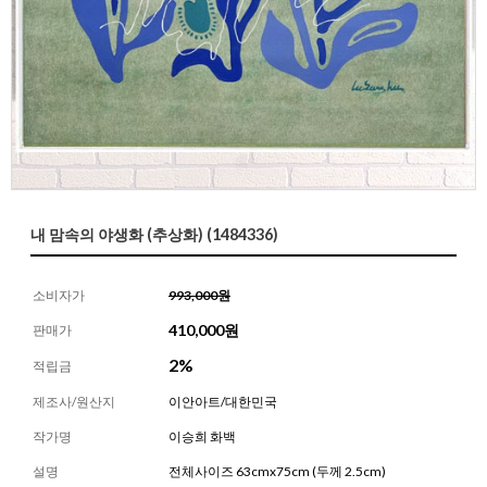
내 맘속의 야생화 (추상화) (1484336)
소비자가
993,000원
410,000
원
판매가
2%
적립금
제조사/원산지
이안아트/대한민국
작가명
이승희 화백
설명
전체사이즈 63cmx75cm (두께 2.5cm)