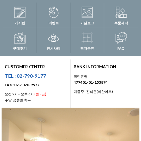
게시판
이벤트
카달로그
주문제작
구매후기
전시사례
액자종류
FAQ
CUSTOMER CENTER
BANK INFORMATION
TEL : 02-790-9177
국민은행
477401-01-153874
FAX : 02-6020-9577
예금주 : 진석훈(이안아트)
오전 9시 ~ 오후 6시
(월 - 금)
주말, 공휴일 휴무