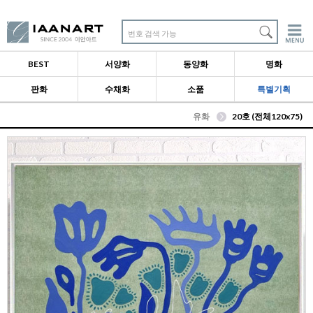
번호 검색 가능
BEST
서양화
동양화
명화
판화
수채화
소품
특별기획
유화
20호 (전체120x75)