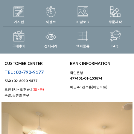
게시판
이벤트
카달로그
주문제작
구매후기
전시사례
액자종류
FAQ
CUSTOMER CENTER
BANK INFORMATION
TEL : 02-790-9177
국민은행
477401-01-153874
FAX : 02-6020-9577
예금주 : 진석훈(이안아트)
오전 9시 ~ 오후 6시
(월 - 금)
주말, 공휴일 휴무