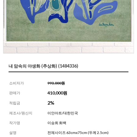
내 맘속의 야생화 (추상화) (1484336)
소비자가
993,000원
410,000
원
판매가
2%
적립금
제조사/원산지
이안아트/대한민국
작가명
이승희 화백
설명
전체사이즈 63cmx75cm (두께 2.5cm)