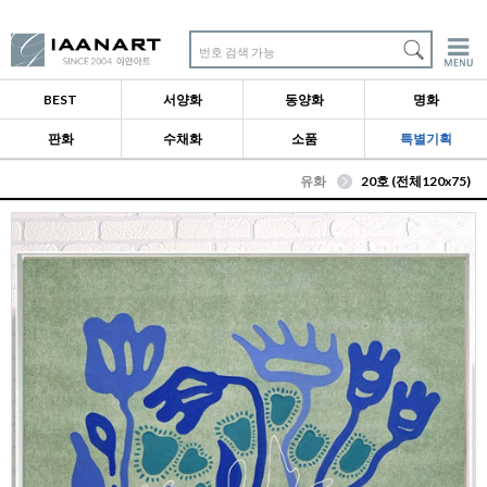
번호 검색 가능
BEST
서양화
동양화
명화
판화
수채화
소품
특별기획
유화
20호 (전체120x75)