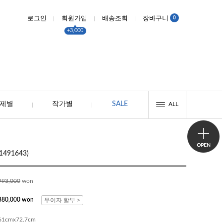
0
로그인
회원가입
배송조회
장바구니
+3,000
제별
작가별
SALE
ALL
491643)
993,000
won
380,000 won
무이자 할부 >
61cmx72.7cm