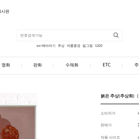
게시판
ex>해바라기
추상
여름풍경
말그림
1202
명화
판화
수채화
ETC
주
붉은 추상(추상화) (1
소비자가
판매가
작품 사이즈