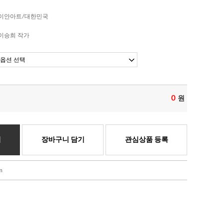
이안아트/대한민국
이승희 작가
0
원
기
장바구니 담기
관심상품 등록
m