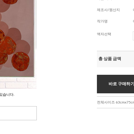
제조사/원산지
작가명
액자선택
총 상품 금액
바로 구매하
있습니다.
전체사이즈 63cmx75c