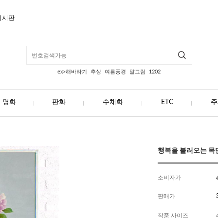
게시판
ex>해바라기
추상
여름풍경
말그림
1202
명화
판화
수채화
ETC
주
행복을 불러오는 목단4 
소비자가
판매가
작품 사이즈