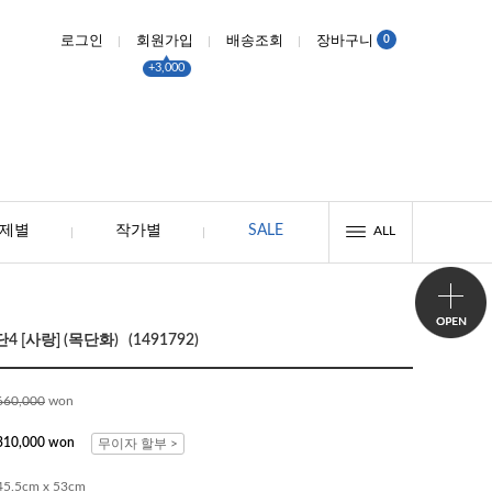
0
로그인
회원가입
배송조회
장바구니
+3,000
제별
작가별
SALE
ALL
[사랑] (목단화) (1491792)
660,000
won
310,000 won
무이자 할부 >
45.5cm x 53cm