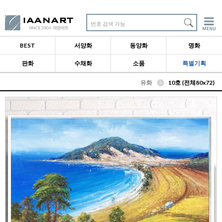
번호 검색 가능
BEST
서양화
동양화
명화
판화
수채화
소품
특별기획
유화
10호 (전체80x72)