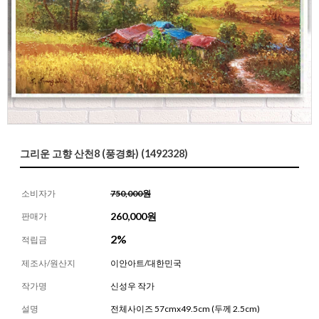
그리운 고향 산천8 (풍경화) (1492328)
소비자가
750,000원
260,000
원
판매가
2%
적립금
제조사/원산지
이안아트/대한민국
작가명
신성우 작가
설명
전체사이즈 57cmx49.5cm (두께 2.5cm)