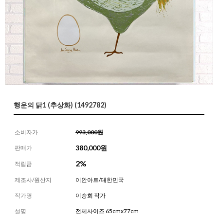
행운의 닭1 (추상화) (1492782)
소비자가
993,000원
380,000
원
판매가
2%
적립금
제조사/원산지
이안아트/대한민국
작가명
이승희 작가
설명
전체사이즈 65cmx77cm