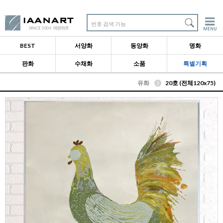
번호 검색 가능
BEST
서양화
동양화
명화
판화
수채화
소품
특별기획
유화
20호 (전체120x75)