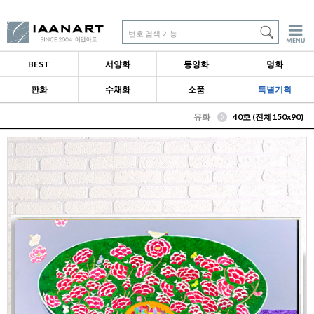
번호 검색 가능
BEST
서양화
동양화
명화
판화
수채화
소품
특별기획
유화
40호 (전체150x90)