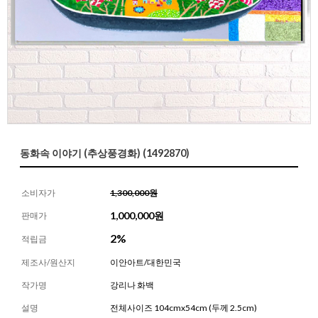
동화속 이야기 (추상풍경화) (1492870)
소비자가
1,300,000원
1,000,000
원
판매가
2%
적립금
제조사/원산지
이안아트/대한민국
작가명
강리나 화백
설명
전체사이즈 104cmx54cm (두께 2.5cm)