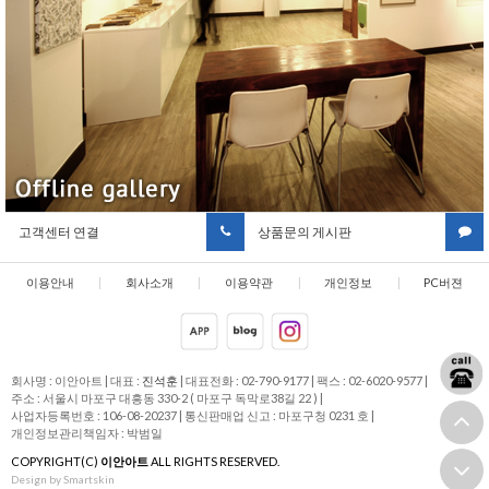
고객센터 연결
상품문의 게시판
이용안내
|
회사소개
|
이용약관
|
개인정보
|
PC버젼
취급방침
회사명 : 이안아트
|
대표 :
진석훈
|
대표전화 : 02-790-9177
|
팩스 : 02-6020-9577
|
주소 : 서울시 마포구 대흥동 330-2 ( 마포구 독막로38길 22 )
|
사업자등록번호 : 106-08-20237
|
통신판매업 신고 : 마포구청 0231 호
|
개인정보관리책임자 : 박범일
COPYRIGHT(C)
이안아트
ALL RIGHTS RESERVED.