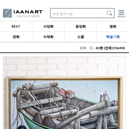
번호 검색 가능
BEST
서양화
동양화
명화
판화
수채화
소품
특별기획
유화
40호 (전체150x90)