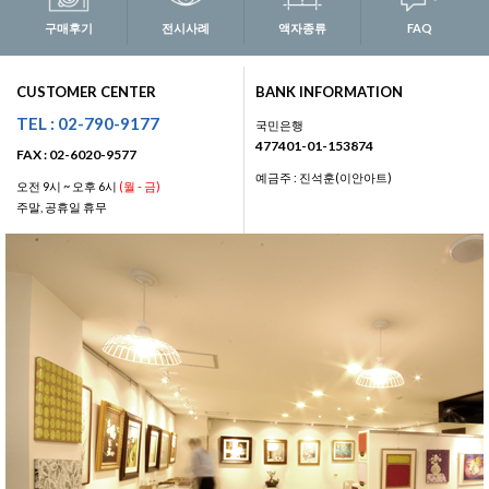
구매후기
전시사례
액자종류
FAQ
CUSTOMER CENTER
BANK INFORMATION
TEL : 02-790-9177
국민은행
477401-01-153874
FAX : 02-6020-9577
예금주 : 진석훈(이안아트)
오전 9시 ~ 오후 6시
(월 - 금)
주말, 공휴일 휴무