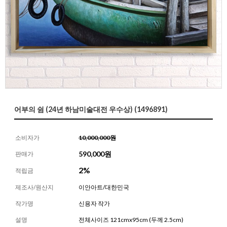
어부의 쉼 (24년 하남미술대전 우수상) (1496891)
소비자가
10,000,000원
590,000
원
판매가
2%
적립금
제조사/원산지
이안아트/대한민국
작가명
신용자 작가
설명
전체사이즈 121cmx95cm (두께 2.5cm)