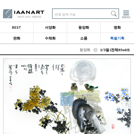
번호 검색 가능
BEST
서양화
동양화
명화
판화
수채화
소품
특별기획
동양화
1/3절 (전체85x60)