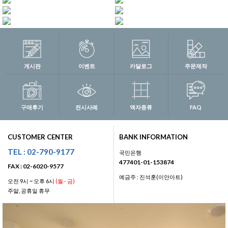
게시판
이벤트
카달로그
주문제작
구매후기
전시사례
액자종류
FAQ
CUSTOMER CENTER
BANK INFORMATION
TEL : 02-790-9177
국민은행
477401-01-153874
FAX : 02-6020-9577
예금주 : 진석훈(이안아트)
오전 9시 ~ 오후 6시
(월 - 금)
주말, 공휴일 휴무