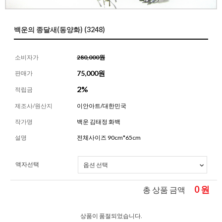
백운의 종달새(동양화) (3248)
소비자가
280,000원
75,000
원
판매가
2%
적립금
제조사/원산지
이안아트/대한민국
작가명
백운 김태정 화백
설명
전체사이즈 90cm*65cm
액자선택
0
원
총 상품 금액
상품이 품절되었습니다.