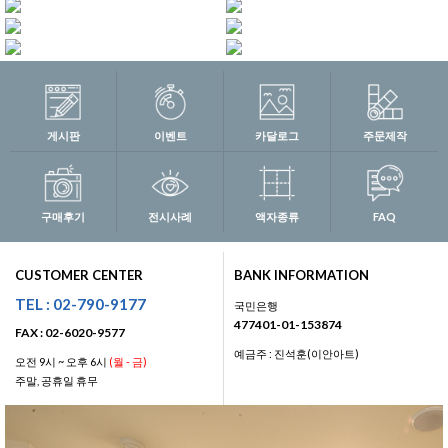
게시판
이벤트
카달로그
주문제작
구매후기
전시사례
액자종류
FAQ
CUSTOMER CENTER
BANK INFORMATION
TEL : 02-790-9177
국민은행
477401-01-153874
FAX : 02-6020-9577
예금주 : 진석훈(이안아트)
오전 9시 ~ 오후 6시
(월 - 금)
주말, 공휴일 휴무