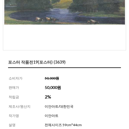
포스터 작품전19(포스터) (3639)
소비자가
50,000원
50,000
원
판매가
2%
적립금
제조사/원산지
이안아트/대한민국
작가명
이안아트
설명
전체사이즈 59cm*44cm