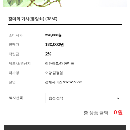
장미와 가시(동양화) (3860)
소비자가
250,000원
180,000
원
판매가
2%
적립금
제조사/원산지
이안아트/대한민국
작가명
오당 김정열
설명
전체사이즈 91cm*68cm
액자선택
0
원
총 상품 금액