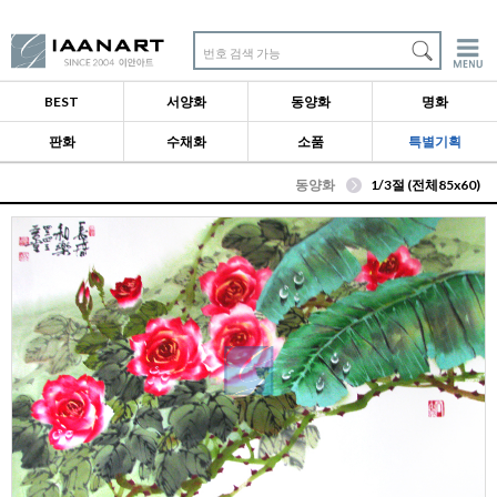
번호 검색 가능
BEST
서양화
동양화
명화
판화
수채화
소품
특별기획
동양화
1/3절 (전체85x60)