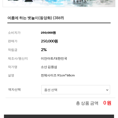
여름에 하는 뱃놀이(동양화) (3869)
소비자가
250,000원
250,000
원
판매가
2%
적립금
제조사/원산지
이안아트/대한민국
작가명
소산 김원섭
설명
전체사이즈 91cm*68cm
액자선택
0
원
총 상품 금액