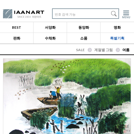
번호 검색 가능
BEST
서양화
동양화
명화
판화
수채화
소품
특별기획
SALE
계절별 그림
여름