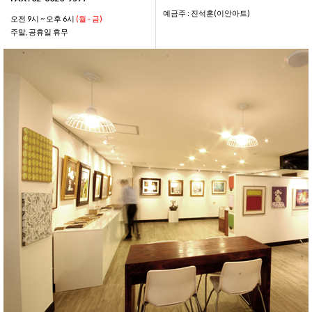
예금주 : 진석훈(이안아트)
오전 9시 ~ 오후 6시
(월 - 금)
주말, 공휴일 휴무