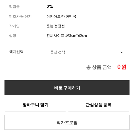
2%
적립금
제조사/원산지
이안아트/대한민국
작가명
운봉 정창섭
설명
전체사이즈 195cm*65cm
액자선택
0
원
총 상품 금액
바로 구매하기
장바구니 담기
관심상품 등록
작가프로필