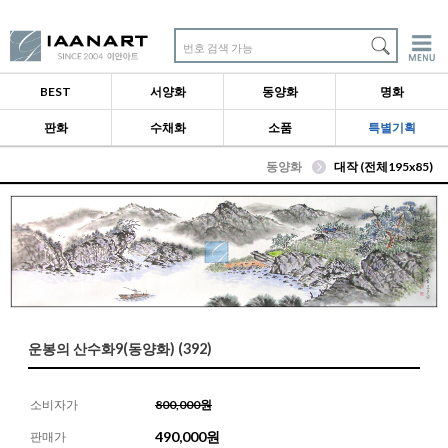
번호 검색 가능
BEST
서양화
동양화
명화
판화
수채화
소품
특별기획
동양화
대작 (전체195x85)
운봉의 산수화9(동양화) (392)
소비자가
800,000원
490,000
원
판매가