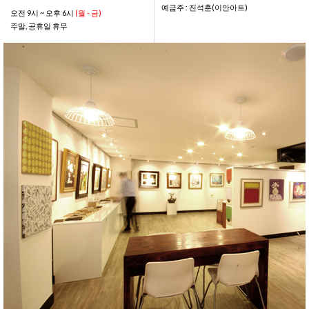
예금주 : 진석훈(이안아트)
오전 9시 ~ 오후 6시
(월 - 금)
주말, 공휴일 휴무