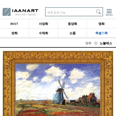
번호 검색 가능
BEST
서양화
동양화
명화
판화
수채화
소품
특별기획
명화
노블레스