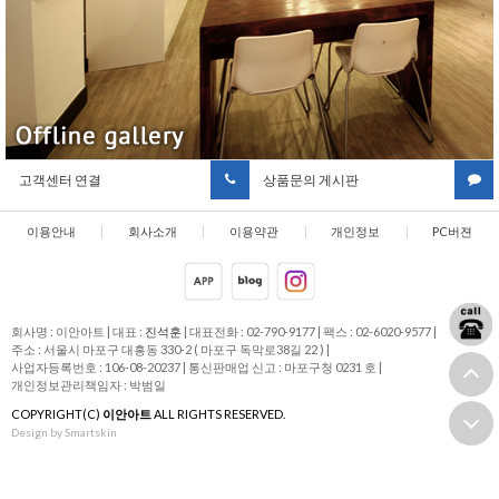
고객센터 연결
상품문의 게시판
이용안내
|
회사소개
|
이용약관
|
개인정보
|
PC버젼
취급방침
회사명 : 이안아트
|
대표 :
진석훈
|
대표전화 : 02-790-9177
|
팩스 : 02-6020-9577
|
주소 : 서울시 마포구 대흥동 330-2 ( 마포구 독막로38길 22 )
|
사업자등록번호 : 106-08-20237
|
통신판매업 신고 : 마포구청 0231 호
|
개인정보관리책임자 : 박범일
COPYRIGHT(C)
이안아트
ALL RIGHTS RESERVED.