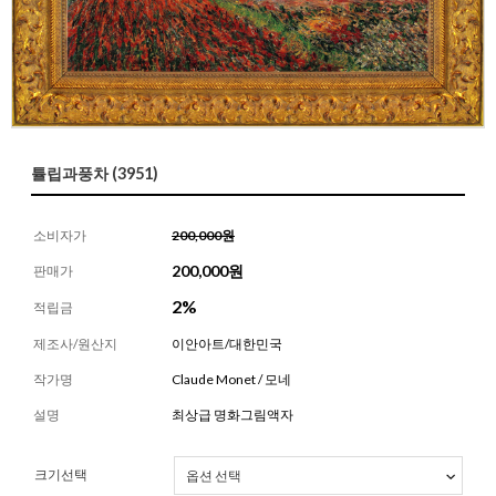
튤립과풍차 (3951)
소비자가
200,000원
200,000
원
판매가
2%
적립금
제조사/원산지
이안아트/대한민국
작가명
Claude Monet / 모네
설명
최상급 명화그림액자
크기선택