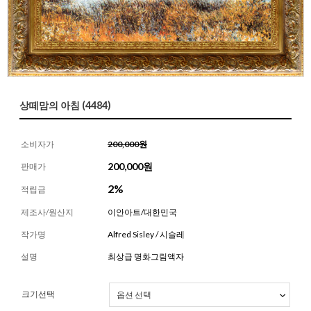
상떼맘의 아침 (4484)
소비자가
200,000원
200,000
원
판매가
2%
적립금
제조사/원산지
이안아트/대한민국
작가명
Alfred Sisley / 시슬레
설명
최상급 명화그림액자
크기선택