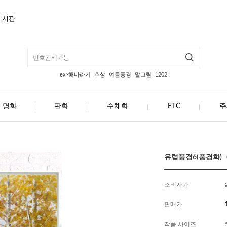
게시판
ex>해바라기
추상
여름풍경
말그림
1202
명화
판화
수채화
ETC
주
유럽풍경6(풍경화) (
소비자가
판매가
작품 사이즈