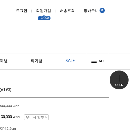
0
로그인
회원가입
배송조회
장바구니
+3,000
제별
작가별
SALE
ALL
6193)
200,000
won
130,000 won
무이자 할부 >
53*45.5cm