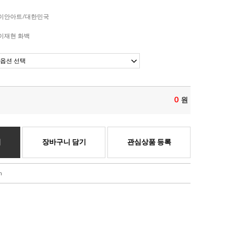
이안아트/대한민국
이재현 화백
0
원
기
장바구니 담기
관심상품 등록
m