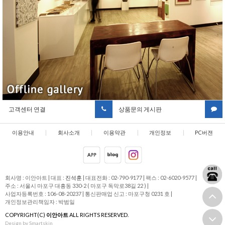
고객센터 연결
상품문의 게시판
이용안내
|
회사소개
|
이용약관
|
개인정보
|
PC버젼
취급방침
회사명 : 이안아트
|
대표 :
진석훈
|
대표전화 : 02-790-9177
|
팩스 : 02-6020-9577
|
주소 : 서울시 마포구 대흥동 330-2 ( 마포구 독막로38길 22 )
|
사업자등록번호 : 106-08-20237
|
통신판매업 신고 : 마포구청 0231 호
|
개인정보관리책임자 : 박범일
COPYRIGHT(C)
이안아트
ALL RIGHTS RESERVED.