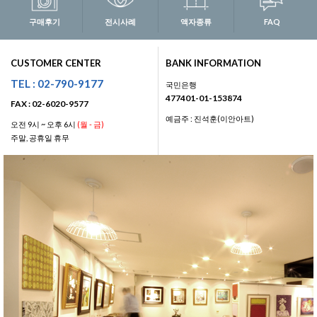
구매후기
전시사례
액자종류
FAQ
CUSTOMER CENTER
BANK INFORMATION
TEL : 02-790-9177
국민은행
477401-01-153874
FAX : 02-6020-9577
예금주 : 진석훈(이안아트)
오전 9시 ~ 오후 6시
(월 - 금)
주말, 공휴일 휴무