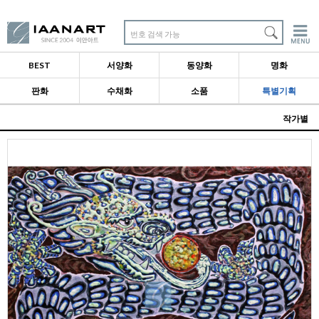
번호 검색 가능
BEST
서양화
동양화
명화
판화
수채화
소품
특별기획
작가별