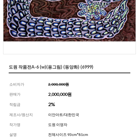
도원 작품전A-6 (w)(용그림) (동양화) (6999)
소비자가
2,000,000원
2,000,000
원
판매가
2%
적립금
제조사/원산지
이안아트/대한민국
작가명
도원 이영자
설명
전체사이즈 93cm*81cm