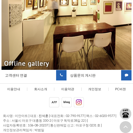
고객센터 연결
상품문의 게시판
이용안내
|
회사소개
|
이용약관
|
개인정보
|
PC버젼
취급방침
회사명 : 이안아트
|
대표 :
진석훈
|
대표전화 : 02-790-9177
|
팩스 : 02-6020-9577
|
주소 : 서울시 마포구 대흥동 330-2 ( 마포구 독막로38길 22 )
|
사업자등록번호 : 106-08-20237
|
통신판매업 신고 : 마포구청 0231 호
|
개인정보관리책임자 : 박범일