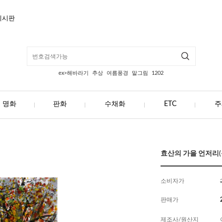
게시판
ex>해바라기
추상
여름풍경
말그림
1202
명화
판화
수채화
ETC
주
효산의 가을 언저리(동
소비자가
판매가
제조사/원산지