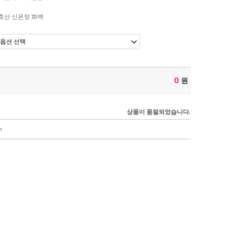
효산 신은정 화백
0
원
상품이 품절되었습니다.
m