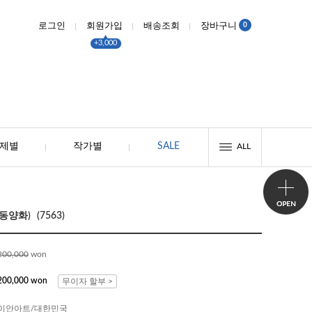
0
로그인
회원가입
배송조회
장바구니
+3,000
제별
작가별
SALE
ALL
양화) (7563)
200,000
won
200,000 won
무이자 할부 >
이안아트/대한민국