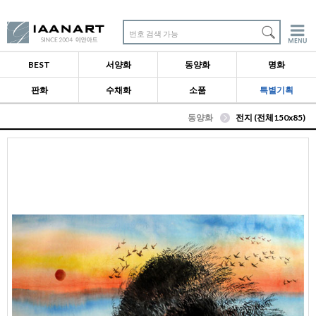
번호 검색 가능
BEST
서양화
동양화
명화
판화
수채화
소품
특별기획
동양화
전지 (전체150x85)