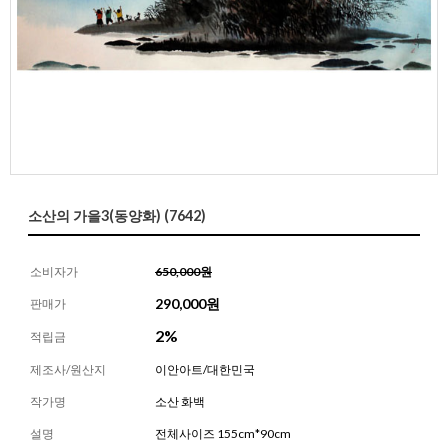
소산의 가을3(동양화) (7642)
소비자가
650,000원
290,000
원
판매가
2%
적립금
제조사/원산지
이안아트/대한민국
작가명
소산 화백
설명
전체사이즈 155cm*90cm