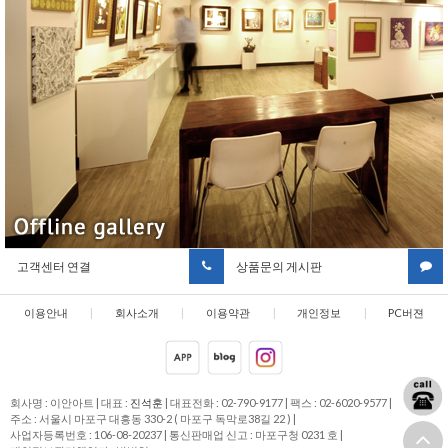
고객센터 연결
상품문의 게시판
이용안내
|
회사소개
|
이용약관
|
개인정보
|
PC버젼
취급방침
회사명 : 이안아트
|
대표 :
진석훈
|
대표전화 : 02-790-9177
|
팩스 : 02-6020-9577
|
주소 : 서울시 마포구 대흥동 330-2 ( 마포구 독막로38길 22 )
|
사업자등록번호 : 106-08-20237
|
통신판매업 신고 : 마포구청 0231 호
|