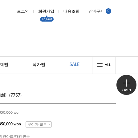
0
로그인
회원가입
배송조회
장바구니
+3,000
제별
작가별
SALE
ALL
) (7757)
350,000
won
350,000 won
무이자 할부 >
이안아트/대한민국