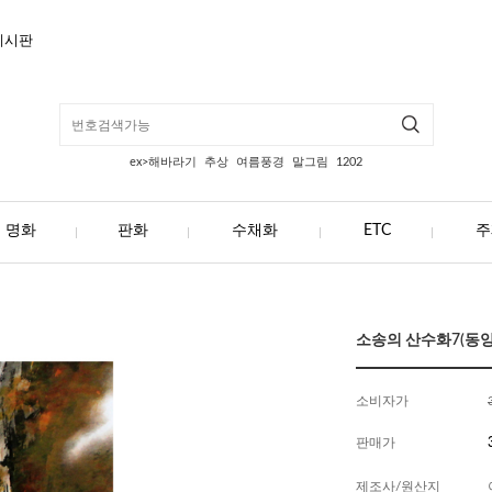
게시판
ex>해바라기
추상
여름풍경
말그림
1202
명화
판화
수채화
ETC
주
소송의 산수화7(동양화
소비자가
판매가
제조사/원산지