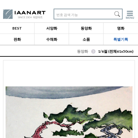
번호 검색 가능
BEST
서양화
동양화
명화
판화
수채화
소품
특별기획
동양화
1/6절 (전체61x50cm)