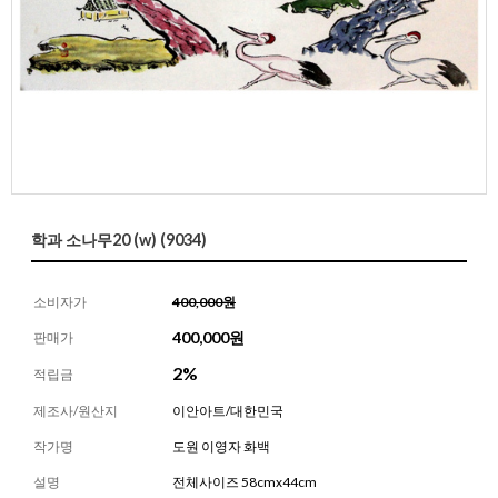
학과 소나무20 (w) (9034)
소비자가
400,000원
400,000
원
판매가
2%
적립금
제조사/원산지
이안아트/대한민국
작가명
도원 이영자 화백
설명
전체사이즈 58cmx44cm