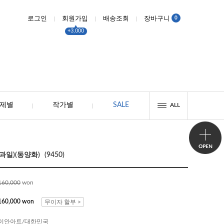
0
로그인
회원가입
배송조회
장바구니
+3,000
제별
작가별
SALE
ALL
일)(동양화) (9450)
160,000
won
160,000 won
무이자 할부 >
이안아트/대한민국