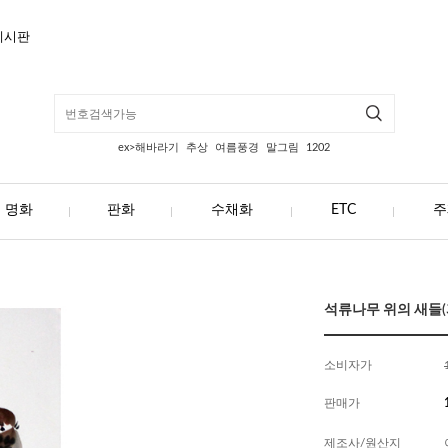
게시판
ex>해바라기
추상
여름풍경
말그림
1202
명화
판화
수채화
ETC
주
석류나무 위의 새들(과
소비자가
판매가
제조사/원산지