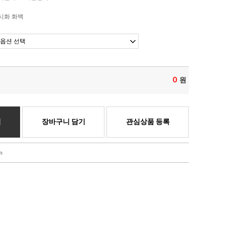
시화 화백
0
원
기
장바구니 담기
관심상품 등록
m