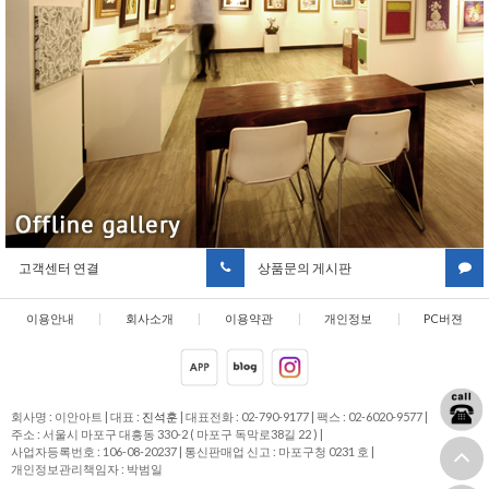
고객센터 연결
상품문의 게시판
이용안내
|
회사소개
|
이용약관
|
개인정보
|
PC버젼
취급방침
회사명 : 이안아트
|
대표 :
진석훈
|
대표전화 : 02-790-9177
|
팩스 : 02-6020-9577
|
주소 : 서울시 마포구 대흥동 330-2 ( 마포구 독막로38길 22 )
|
사업자등록번호 : 106-08-20237
|
통신판매업 신고 : 마포구청 0231 호
|
개인정보관리책임자 : 박범일