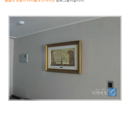
봄날의 햇빛이 따사롭게 느껴지는
명화그림이랍니다.