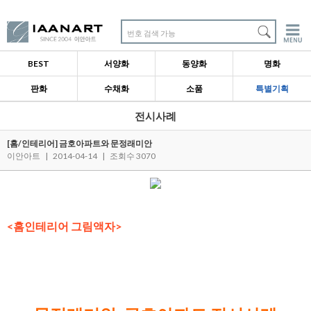
번호 검색 가능
BEST
서양화
동양화
명화
판화
수채화
소품
특별기획
전시사례
[홈/인테리어] 금호아파트와 문정래미안
이안아트
|
2014-04-14
|
조회수 3070
<홈인테리어 그림액자>