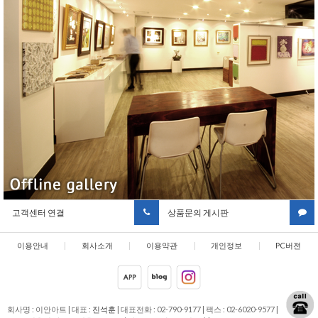
고객센터 연결
상품문의 게시판
이용안내
|
회사소개
|
이용약관
|
개인정보
|
PC버젼
취급방침
회사명 : 이안아트
|
대표 :
진석훈
|
대표전화 : 02-790-9177
|
팩스 : 02-6020-9577
|