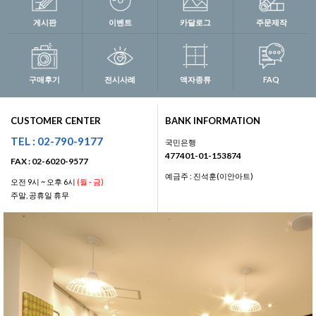
게시판
이벤트
카달로그
주문제작
구매후기
전시사례
액자종류
FAQ
CUSTOMER CENTER
BANK INFORMATION
TEL : 02-790-9177
국민은행
477401-01-153874
FAX : 02-6020-9577
예금주 : 진석훈(이안아트)
오전 9시 ~ 오후 6시
(월 - 금)
주말, 공휴일 휴무