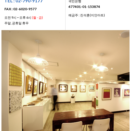
TEL : 02-790-9177
국민은행
477401-01-153874
FAX : 02-6020-9577
예금주 : 진석훈(이안아트)
오전 9시 ~ 오후 6시
(월 - 금)
주말, 공휴일 휴무