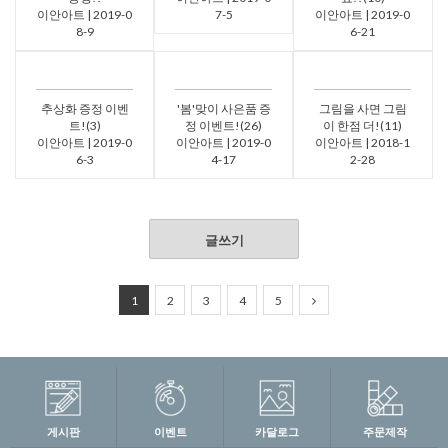
이안아트 | 2019-0
7-5
이안아트 | 2019-0
8-9
6-21
추상화 증정 이벤
'봄'맞이 사은품 증
그림을 사면 그림
트!(3)
정 이벤트!(26)
이 한점 더!(11)
이안아트 | 2019-0
이안아트 | 2019-0
이안아트 | 2018-1
6-3
4-17
2-28
글쓰기
1
2
3
4
5
게시판
이벤트
카달로그
주문제작