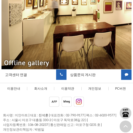
고객센터 연결
상품문의 게시판
이용안내
|
회사소개
|
이용약관
|
개인정보
|
PC버젼
취급방침
회사명 : 이안아트
|
대표 :
진석훈
|
대표전화 : 02-790-9177
|
팩스 : 02-6020-9577
|
주소 : 서울시 마포구 대흥동 330-2 ( 마포구 독막로38길 22 )
|
사업자등록번호 : 106-08-20237
|
통신판매업 신고 : 마포구청 0231 호
|
개인정보관리책임자 : 박범일