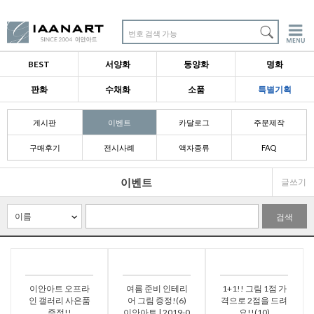
번호 검색 가능
BEST
서양화
동양화
명화
판화
수채화
소품
특별기획
게시판
이벤트
카달로그
주문제작
구매후기
전시사례
액자종류
FAQ
이벤트
글쓰기
검색
이안아트 오프라
여름 준비 인테리
1+1!! 그림 1점 가
인 갤러리 사은품
어 그림 증정!(6)
격으로 2점을 드려
증정!!
이안아트 | 2019-0
요!!(10)