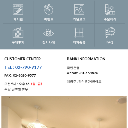
게시판
이벤트
카달로그
주문제작
구매후기
전시사례
액자종류
FAQ
CUSTOMER CENTER
BANK INFORMATION
TEL : 02-790-9177
국민은행
477401-01-153874
FAX : 02-6020-9577
예금주 : 진석훈(이안아트)
오전 9시 ~ 오후 6시
(월 - 금)
주말, 공휴일 휴무