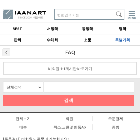
번호 검색 가능
BEST
서양화
동양화
명화
판화
수채화
소품
특별기획
FAQ
비회원 1:1게시판 바로가기
검색
전체보기
회원
주문결제
배송
취소.교환및 반품AS
증빙
[주문결제] 비회원도 주문이 가능한가요?