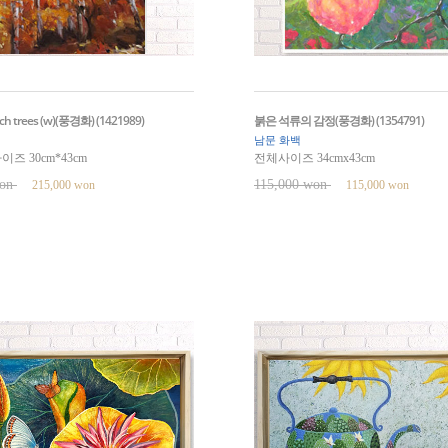
irch trees (w)(풍경화) (1421989)
붉은 석류의 감정(풍경화) (1354791)
남문 화백
즈 30cm*43cm
전체사이즈 34cmx43cm
won
115,000 won
215,000 won
115,000 won