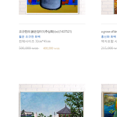
조규한의 붉은장미1(추상화) (w) (1437521)
a grove of b
월운 조규한 화백
홍선화 화백
전체사이즈 32cm*41cm
액자포함 사이
500,000 won
215,000 
400,000 won