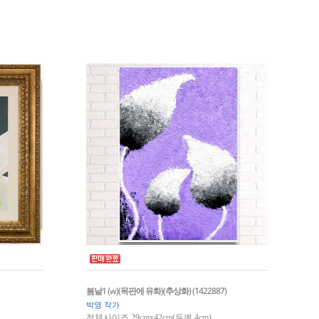
봄날1 (w)(목판에 유화)(추상화) (1422887)
박영 작가
전체사이즈 29cmx42cm(두께 4cm)