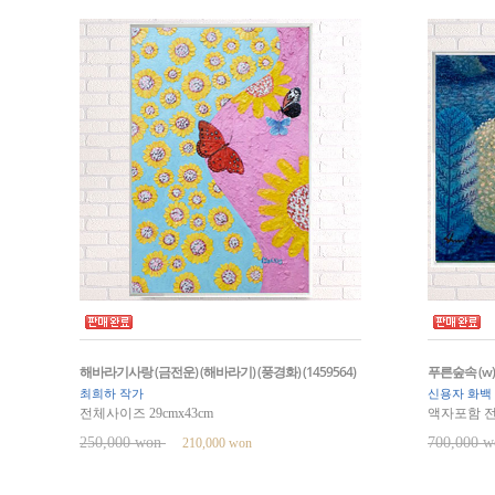
해바라기사랑 (금전운) (해바라기) (풍경화) (1459564)
푸른숲속 (w) 
최희하 작가
신용자 화백
전체사이즈 29cmx43cm
액자포함 전체
250,000 won
700,000 
210,000 won