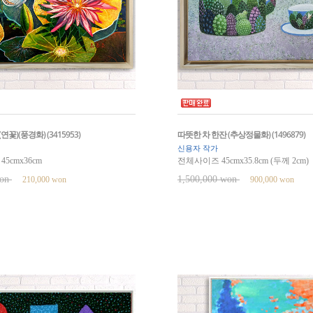
꽃)(풍경화) (3415953)
따뜻한 차 한잔 (추상정물화) (1496879)
신용자 작가
5cmx36cm
전체사이즈 45cmx35.8cm (두께 2cm)
won
1,500,000 won
210,000 won
900,000 won