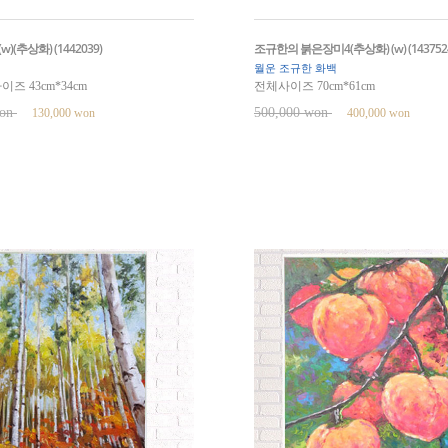
)(추상화) (1442039)
조규한의 붉은장미4(추상화) (w) (143752
월운 조규한 화백
즈 43cm*34cm
전체사이즈 70cm*61cm
won
500,000 won
130,000 won
400,000 won