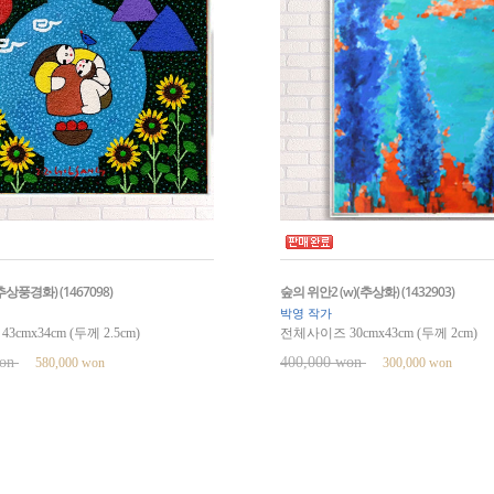
추상풍경화) (1467098)
숲의 위안2 (w)(추상화) (1432903)
박영 작가
cmx34cm (두께 2.5cm)
전체사이즈 30cmx43cm (두께 2cm)
won
400,000 won
580,000 won
300,000 won