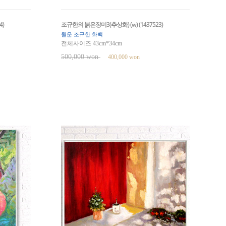
4)
조규한의 붉은장미3(추상화) (w) (1437523)
월운 조규한 화백
전체사이즈 43cm*34cm
500,000 won
400,000 won