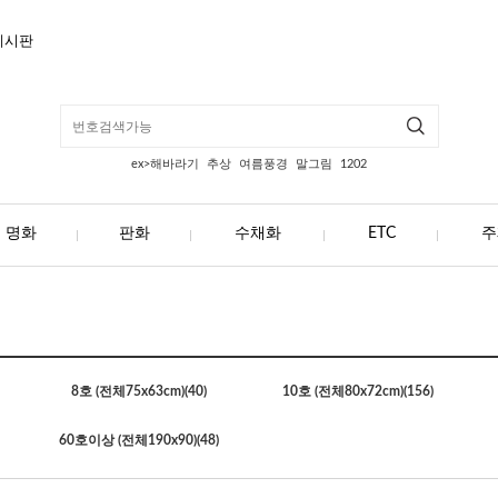
게시판
ex>해바라기
추상
여름풍경
말그림
1202
명화
판화
수채화
ETC
주
8호 (전체75x63cm)
(40)
10호 (전체80x72cm)
(156)
60호이상 (전체190x90)
(48)