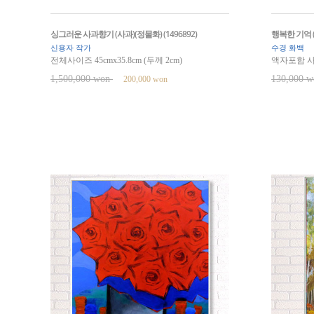
싱그러운 사과향기 (사과)(정물화) (1496892)
행복한 기억 (w
신용자 작가
수경 화백
전체사이즈 45cmx35.8cm (두께 2cm)
액자포함 사이
1,500,000 won
130,000 
200,000 won