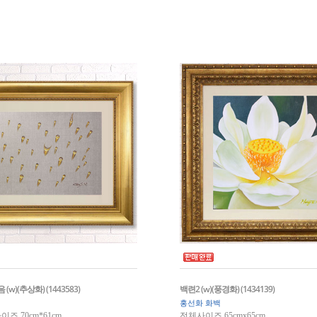
w)(추상화) (1443583)
백련2 (w)(풍경화) (1434139)
홍선화 화백
즈 70cm*61cm
전체사이즈 65cmx65cm