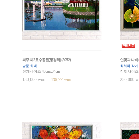
파주 제2호수공원(풍경화) (8052)
연꽃과 나비 (연
남문 화백
최희하 작가
전체사이즈 43cmx34cm
전체사이즈 4
130,000 won
250,000 
130,000 won