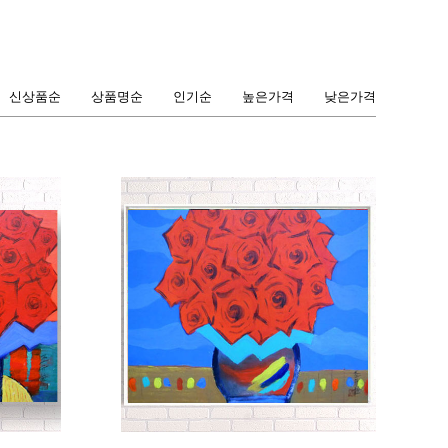
신상품순
상품명순
인기순
높은가격
낮은가격