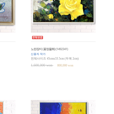
노란장미 (꽃정물화) (1492341)
신용자 작가
전체사이즈 45cmx33.5cm (두께 2cm)
1,600,000 won
800,000 won