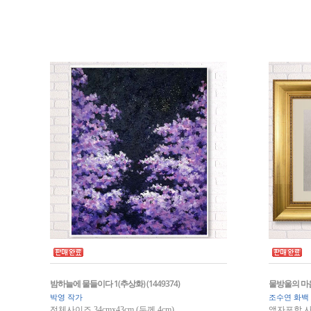
밤하늘에 물들이다 1(추상화) (1449374)
물방울의 마음 (
박영 작가
조수연 화백
전체사이즈 34cmx43cm (두께 4cm)
액자포함 사이