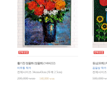
활기찬 정물화 (정물화) (1484222)
동심[유화] (
이우동 작가
김길상 작가
전체사이즈 34cmx43cm (두께 2.5cm)
전체사이즈 43
200,000 won
500,000 
140,000 won