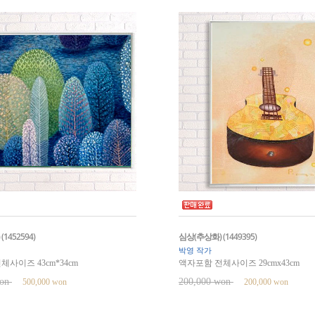
(1452594)
심상(추상화) (1449395)
박영 작가
사이즈 43cm*34cm
액자포함 전체사이즈 29cmx43cm
won
200,000 won
500,000 won
200,000 won