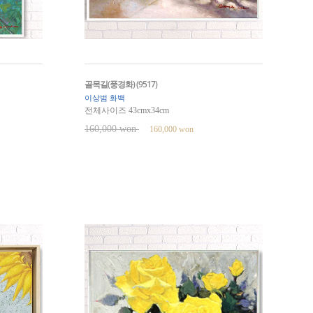
골목길(풍경화) (9517)
이상범 화백
전체사이즈 43cmx34cm
160,000 won
160,000 won