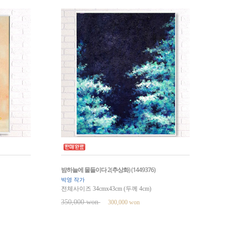
밤하늘에 물들이다 2(추상화) (1449376)
박영 작가
전체사이즈 34cmx43cm (두께 4cm)
350,000 won
300,000 won