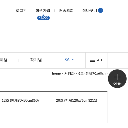
0
로그인
회원가입
배송조회
장바구니
+3,000
제별
작가별
SALE
ALL
>
>
home
서양화
6호 (전체70x60cm)
12호 (전체90x80cm)
(60)
20호 (전체120x75cm)
(211)