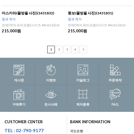
마스카라(물방울 사진)(1431832)
뚱보(물방울 사진)(1431831)
정규 작가
정규 작가
전체(액자,유리포함)사이즈 44cmx52cm
전체(액자,유리포함)사이즈 44cmx52cm
215,000원
215,000원
1
2
3
4
5
게시판
이벤트
카달로그
주문제작
구매후기
전시사례
액자종류
FAQ
CUSTOMER CENTER
BANK INFORMATION
TEL : 02-790-9177
국민은행