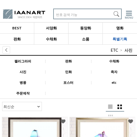
번호 검색 가능
BEST
서양화
동양화
명화
판화
수채화
소품
특별기획
ETC
사진
캘리그라피
|
판화
|
수채화
사진
|
민화
|
족자
병풍
|
포스터
|
etc
주문제작
|