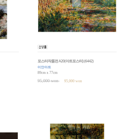
포스터작품전 A20(아트포스터) (6442)
이안아트
89cm x 77cm
95,000 won
95,000 won