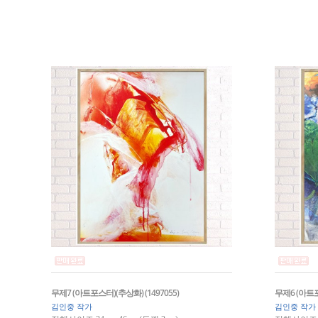
무제7 (아트포스터)(추상화) (1497055)
무제6 (아트포
김인중 작가
김인중 작가