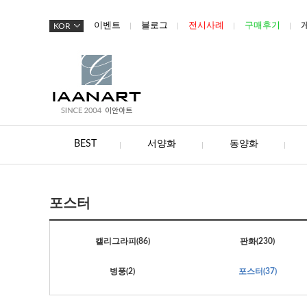
이벤트
블로그
전시사례
구매후기
KOR
BEST
서양화
동양화
포스터
캘리그라피
(86)
판화
(230)
병풍
(2)
포스터
(37)