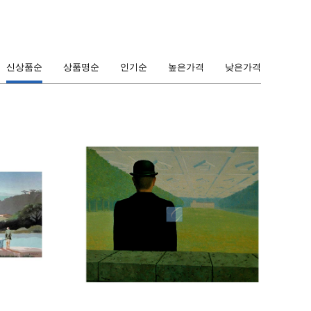
신상품순
상품명순
인기순
높은가격
낮은가격