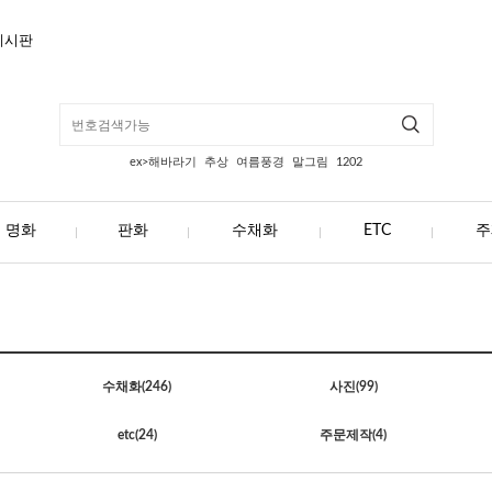
게시판
ex>해바라기
추상
여름풍경
말그림
1202
명화
판화
수채화
ETC
주
수채화
(246)
사진
(99)
etc
(24)
주문제작
(4)