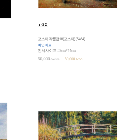
포스터 작품전18(포스터) (5464)
이안아트
전체사이즈 52cm*44cm
50,000 won
50,000 won