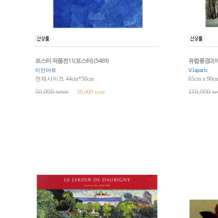
포스터 작품전11(포스터) (5469)
유럽풍경2(아트
이안아트
V.laparic
전체사이즈 44cm*50cm
65cm x 90c
50,000 won
110,000 
50,000 won