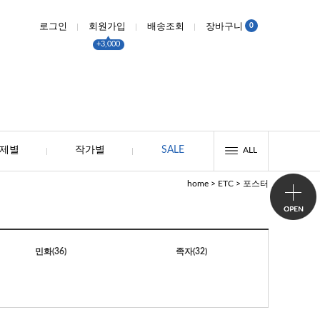
0
로그인
회원가입
배송조회
장바구니
+3,000
제별
작가별
SALE
ALL
>
>
home
ETC
포스터
민화
(36)
족자
(32)