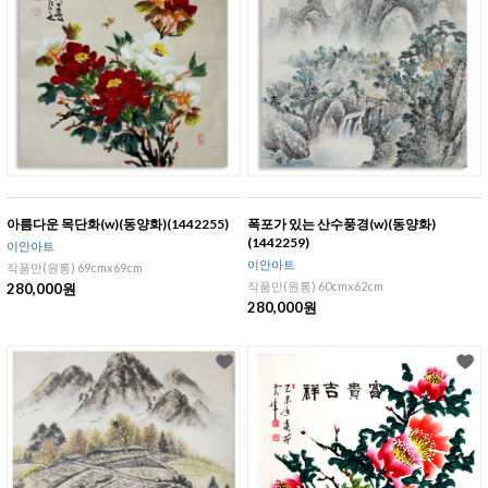
아름다운 목단화(w)(동양화)(1442255)
폭포가 있는 산수풍경(w)(동양화)
(1442259)
이안아트
이안아트
작품만(원통) 69cmx69cm
작품만(원통) 60cmx62cm
280,000원
280,000원