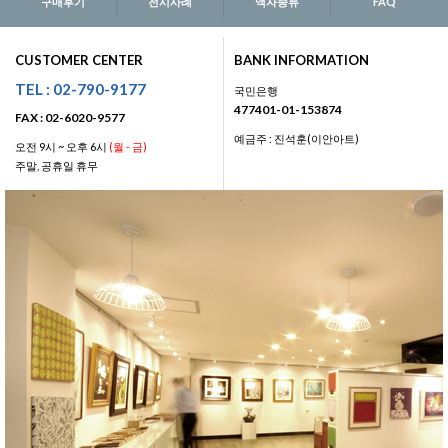
구매후기
전시사례
액자종류
FAQ
CUSTOMER CENTER
BANK INFORMATION
TEL : 02-790-9177
국민은행
477401-01-153874
FAX : 02-6020-9577
예금주 : 진석훈(이안아트)
오전 9시 ~ 오후 6시
(월 - 금)
주말, 공휴일 휴무