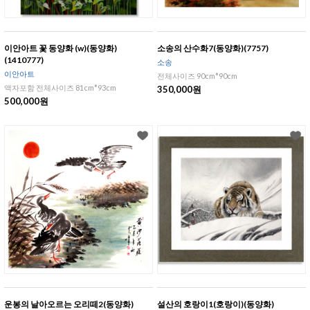
이안아트 꽃 동양화 (w)(동양화)
소송의 산수화7(동양화)(7757)
(1410777)
소송
이안아트
전체사이즈 90cm*90cm
액자포함 전체사이즈 81cm*93cm
350,000원
500,000원
운봉의 날아오르는 오리떼2(동양화)
설산의 호랑이1(호랑이)(동양화)