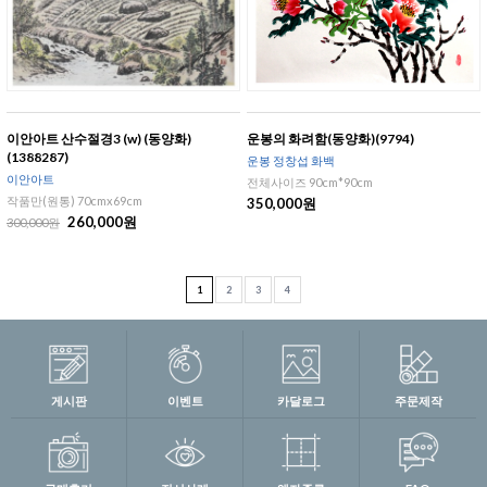
이안아트 산수절경3 (w) (동양화)
운봉의 화려함(동양화)(9794)
(1388287)
운봉 정창섭 화백
이안아트
전체사이즈 90cm*90cm
작품만(원통) 70cmx69cm
350,000원
260,000원
300,000원
1
2
3
4
게시판
이벤트
카달로그
주문제작