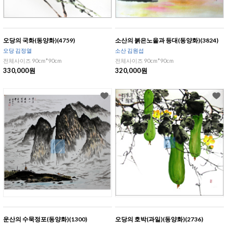
오당의 국화(동양화)(4759)
소산의 붉은노을과 등대(동양화)(3824)
오당 김정열
소산 김원섭
전체사이즈 90cm*90cm
전체사이즈 90cm*90cm
330,000원
320,000원
운산의 수묵정포(동양화)(1300)
오당의 호박(과일)(동양화)(2736)