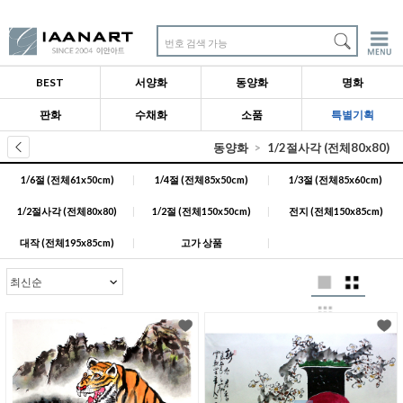
번호 검색 가능
BEST
서양화
동양화
명화
판화
수채화
소품
특별기획
동양화
1/2절사각 (전체80x80)
1/6절 (전체61x50cm)
|
1/4절 (전체85x50cm)
|
1/3절 (전체85x60cm)
1/2절사각 (전체80x80)
|
1/2절 (전체150x50cm)
|
전지 (전체150x85cm)
대작 (전체195x85cm)
|
고가 상품
|