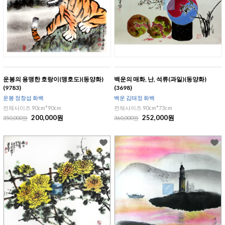
운봉의 용맹한 호랑이(맹호도)(동양화)
백운의 매화, 난, 석류(과일)(동양화)
(9783)
(3698)
운봉 정창섭 화백
백운 김태정 화백
전체사이즈 90cm*90cm
전체사이즈 90cm*73cm
200,000원
252,000원
350,000원
360,000원