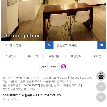
고객센터 연결
상품문의 게시판
이용안내
|
회사소개
|
이용약관
|
개인정보
|
PC버젼
취급방침
회사명 : 이안아트
|
대표 :
진석훈
|
대표전화 : 02-790-9177
|
팩스 : 02-6020-9577
|
주소 : 서울시 마포구 대흥동 330-2 ( 마포구 독막로38길 22 )
|
사업자등록번호 : 106-08-20237
|
통신판매업 신고 : 마포구청 0231 호
|
개인정보관리책임자 : 박범일
COPYRIGHT(C)
이안아트
ALL RIGHTS RESERVED.