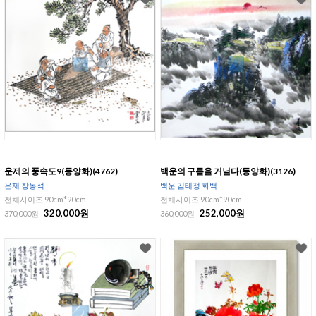
운제의 풍속도9(동양화)(4762)
백운의 구름을 거닐다(동양화)(3126)
운제 장동석
백운 김태정 화백
전체사이즈 90cm*90cm
전체사이즈 90cm*90cm
320,000원
252,000원
370,000원
360,000원