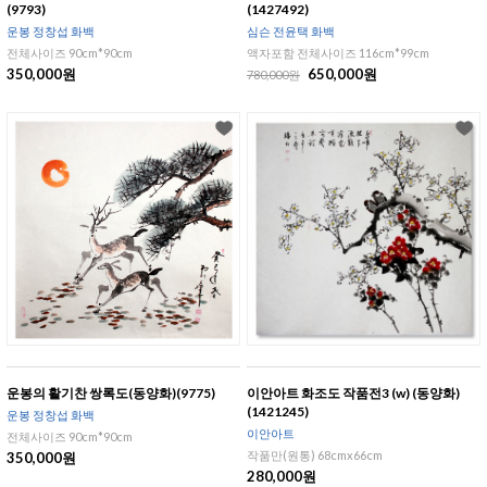
(9793)
(1427492)
운봉 정창섭 화백
심슨 전윤택 화백
전체사이즈 90cm*90cm
액자포함 전체사이즈 116cm*99cm
350,000원
650,000원
780,000원
운봉의 활기찬 쌍록도(동양화)(9775)
이안아트 화조도 작품전3 (w) (동양화)
(1421245)
운봉 정창섭 화백
이안아트
전체사이즈 90cm*90cm
작품만(원통) 68cmx66cm
350,000원
280,000원