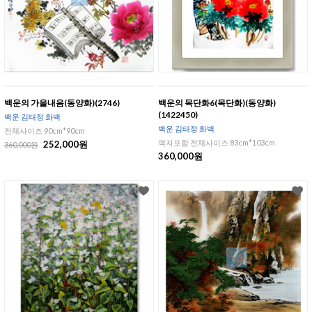
백운의 가을내음(동양화)(2746)
백운의 목단화6(목단화)(동양화)
(1422450)
백운 김태정 화백
백운 김태정 화백
전체사이즈 90cm*90cm
액자포함 전체사이즈 83cm*103cm
252,000원
360,000원
360,000원