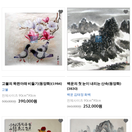
고불의 목련아래 비둘기(동양화)(1984)
백운의 첫 눈이 내리는 산속(동양화)
(3830)
고불
백운 김태정 화백
전체사이즈 90cm*90cm
전체사이즈 90cm*90cm
390,000원
500,000원
252,000원
360,000원