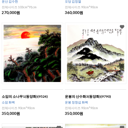
운산 김수한
오당 김정열
전체사이즈 103cm*91cm
전체사이즈 90cm*90cm
270,000원
360,000원
소암의 소나무1(동양화)(9524)
운봉의 산수화3(동양화)(9790)
소암 화백
운봉 정창섭 화백
전체사이즈 90cm*90cm
전체사이즈 90cm*90cm
350,000원
350,000원